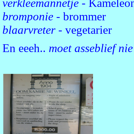
verkleemannetje
- Kameleo
bromponie
- brommer
blaarvreter
- vegetarier
En eeeh..
moet asseblief nie