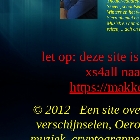
Theater/cabaret/
Skieen, schaatse
Winters en het w
Sterrenhemel en
Muziek en humo
reizen, .. ach e
let op: deze site i
xs4all naa
https://makk
© 2012 Een site over
verschijnselen, Oer
muziek, cryptograppe