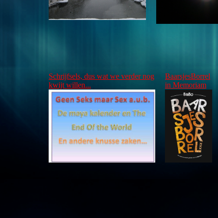
Schrijfsels, dus wat we verder nog
BaarsjesBorrel
kwijt willen...
in Memoriam