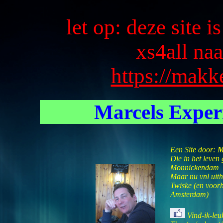
let op: deze site i
xs4all naa
https://makk
Marcels Expe
Een Site door:
M
Die in het leven 
Monnickendam
Maar nu vnl uit
Twiske (en voor
Amsterdam)
Vind-ik-leu