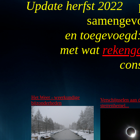
Update herfst 2022
pa
samengevo
en toegevoegd: een
met wat
rekeng
con
Het Weer - weerkundige
Verschijnselen aan 
bijzonderheden
sterrenhemel...